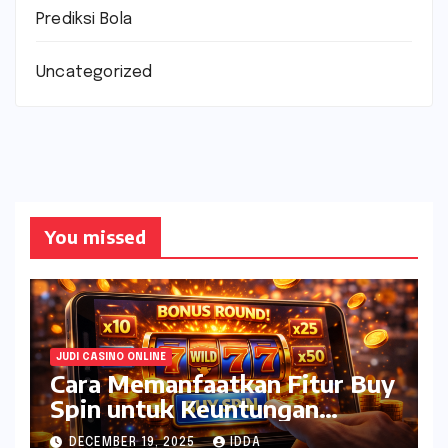
Prediksi Bola
Uncategorized
You missed
JUDI CASINO ONLINE
Cara Memanfaatkan Fitur Buy
Spin untuk Keuntungan
Maksimal di Slot
DECEMBER 19, 2025
IDDA