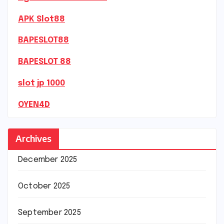
APK Slot88
BAPESLOT88
BAPESLOT 88
slot jp 1000
OYEN4D
Archives
December 2025
October 2025
September 2025