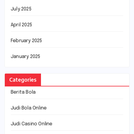
July 2025
April 2025
February 2025
January 2025
Categories
Berita Bola
Judi Bola Online
Judi Casino Online