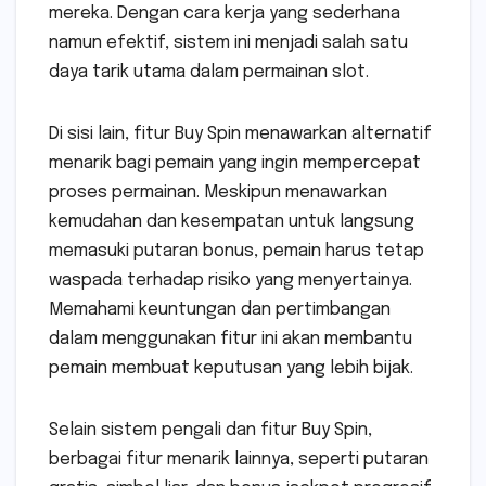
mereka. Dengan cara kerja yang sederhana
namun efektif, sistem ini menjadi salah satu
daya tarik utama dalam permainan slot.
Di sisi lain, fitur Buy Spin menawarkan alternatif
menarik bagi pemain yang ingin mempercepat
proses permainan. Meskipun menawarkan
kemudahan dan kesempatan untuk langsung
memasuki putaran bonus, pemain harus tetap
waspada terhadap risiko yang menyertainya.
Memahami keuntungan dan pertimbangan
dalam menggunakan fitur ini akan membantu
pemain membuat keputusan yang lebih bijak.
Selain sistem pengali dan fitur Buy Spin,
berbagai fitur menarik lainnya, seperti putaran