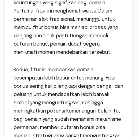
keuntungan yang signifikan bagi pemain.
Pertama, fitur ini menghemat waktu. Dalam
permainan slot tradisional, menunggu untuk
memicu fitur bonus bisa menjadi proses yang
panjang dan tidak pasti. Dengan membeli
putaran bonus, pemain dapat segera
menikmati momen mendebarkan tersebut.
Kedua, fitur ini memberikan pemain
kesempatan lebih besar untuk menang. Fitur
bonus sering kali dilengkapi dengan pengali dan
peluang untuk mendapatkan lebih banyak
simbol yang menguntungkan, sehingga
meningkatkan potensi kemenangan. Selain itu,
bagi pemain yang sudah memahami mekanisme
permainan, membeli putaran bonus bisa
menjadi strategi yang sangat menguntungkan,