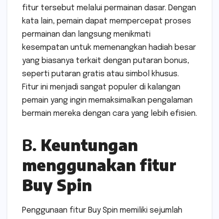
fitur tersebut melalui permainan dasar. Dengan
kata lain, pemain dapat mempercepat proses
permainan dan langsung menikmati
kesempatan untuk memenangkan hadiah besar
yang biasanya terkait dengan putaran bonus,
seperti putaran gratis atau simbol khusus.
Fitur ini menjadi sangat populer di kalangan
pemain yang ingin memaksimalkan pengalaman
bermain mereka dengan cara yang lebih efisien.
B.
Keuntungan
menggunakan fitur
Buy Spin
Penggunaan fitur Buy Spin memiliki sejumlah