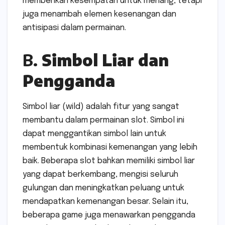
memberikan kesempatan untuk menang, tetapi
juga menambah elemen kesenangan dan
antisipasi dalam permainan.
B.
Simbol Liar dan
Pengganda
Simbol liar (wild) adalah fitur yang sangat
membantu dalam permainan slot. Simbol ini
dapat menggantikan simbol lain untuk
membentuk kombinasi kemenangan yang lebih
baik. Beberapa slot bahkan memiliki simbol liar
yang dapat berkembang, mengisi seluruh
gulungan dan meningkatkan peluang untuk
mendapatkan kemenangan besar. Selain itu,
beberapa game juga menawarkan pengganda