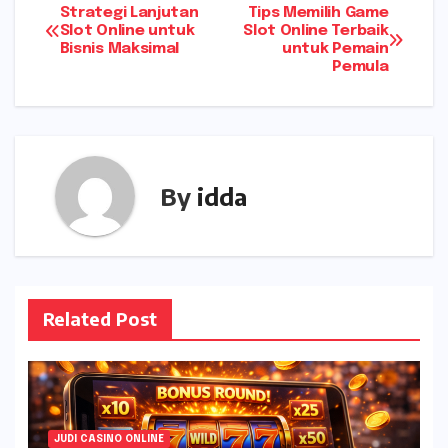
Post
Strategi Lanjutan
Tips Memilih Game
Slot Online untuk
Slot Online Terbaik
Bisnis Maksimal
untuk Pemain
navigation
Pemula
By
idda
Related Post
JUDI CASINO ONLINE