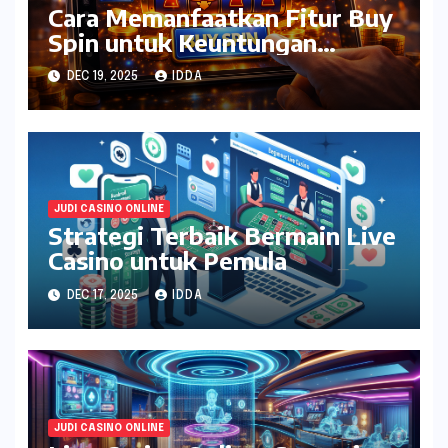
Cara Memanfaatkan Fitur Buy
Spin untuk Keuntungan
Maksimal di Slot
DEC 19, 2025
IDDA
JUDI CASINO ONLINE
Strategi Terbaik Bermain Live
Casino untuk Pemula
DEC 17, 2025
IDDA
JUDI CASINO ONLINE