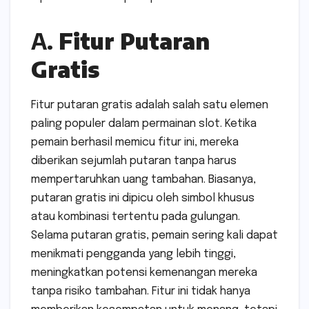
A.
Fitur Putaran
Gratis
Fitur putaran gratis adalah salah satu elemen
paling populer dalam permainan slot. Ketika
pemain berhasil memicu fitur ini, mereka
diberikan sejumlah putaran tanpa harus
mempertaruhkan uang tambahan. Biasanya,
putaran gratis ini dipicu oleh simbol khusus
atau kombinasi tertentu pada gulungan.
Selama putaran gratis, pemain sering kali dapat
menikmati pengganda yang lebih tinggi,
meningkatkan potensi kemenangan mereka
tanpa risiko tambahan. Fitur ini tidak hanya