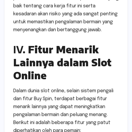
baik tentang cara kerja fitur ini serta
kesadaran akan risiko yang ada sangat penting
untuk memastikan pengalaman bermain yang
menyenangkan dan bertanggung jawab.
IV.
Fitur Menarik
Lainnya dalam Slot
Online
Dalam dunia slot online, selain sistem pengali
dan fitur Buy Spin, terdapat berbagai fitur
menarik lainnya yang dapat meningkatkan
pengalaman bermain dan peluang menang.
Berikut ini adalah beberapa fitur yang patut
diperhatikan oleh para pemain: