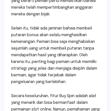
yang berarti pemain perlu memastikan bahwa
mereka telah mempertimbangkan anggaran
mereka dengan bijak.
Selain itu, tidak ada jaminan bahwa membeli
putaran bonus akan selalu menghasilkan
kemenangan. Pemain bisa saja menghabiskan
sejumlah uang untuk membeli putaran tanpa
mendapatkan hasil yang diharapkan. Oleh
karena itu, penting bagi pemain untuk memiliki
strategi yang jelas dan menjaga disiplin dalam
bermain, agar tidak terjebak dalam
pengeluaran yang berlebihan.
Secara keseluruhan, fitur Buy Spin adalah alat
yang menarik dan bisa bermanfaat dalam
permainan slot online. Namun, pemahaman yang