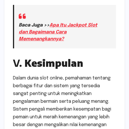
Baca Juga
>>
Apa Itu Jackpot Slot
dan Bagaimana Cara
Memenangkannya?
V.
Kesimpulan
Dalam dunia slot online, pemahaman tentang
berbagai fitur dan sistem yang tersedia
sangat penting untuk meningkatkan
pengalaman bermain serta peluang menang.
Sistem pengali memberikan kesempatan bagi
pemain untuk meraih kemenangan yang lebih
besar dengan mengalikan nilai kemenangan