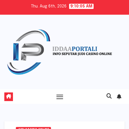
Skip
Thu. Aug 6th, 2026
9:10:06 AM
to
content