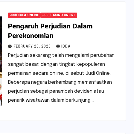
JUDI BOLA ONLINE
JUDI CASINO ONLINE
Pengaruh Perjudian Dalam
Perekonomian
FEBRUARY 23, 2025
IDDA
Perjudian sekarang telah mengalami perubahan
sangat besar, dengan tingkat kepopuleran
permainan secara online, di sebut Judi Online.
Beberapa negara berkembang memanfaatkan
perjudian sebagai penambah deviden atau
penarik wisatawan dalam berkunjung.…