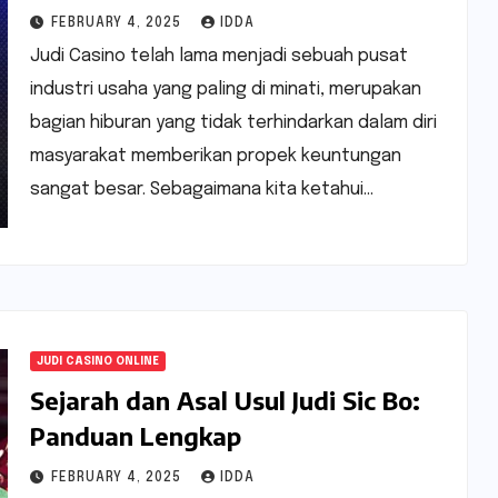
Keberuntungan
FEBRUARY 4, 2025
IDDA
Judi Casino telah lama menjadi sebuah pusat
industri usaha yang paling di minati, merupakan
bagian hiburan yang tidak terhindarkan dalam diri
masyarakat memberikan propek keuntungan
sangat besar. Sebagaimana kita ketahui…
JUDI CASINO ONLINE
Sejarah dan Asal Usul Judi Sic Bo:
Panduan Lengkap
FEBRUARY 4, 2025
IDDA