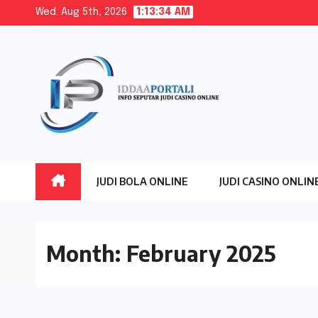
Skip
Wed. Aug 5th, 2026
1:13:35 AM
to
content
JUDI BOLA ONLINE
JUDI CASINO ONLIN
Month:
February 2025