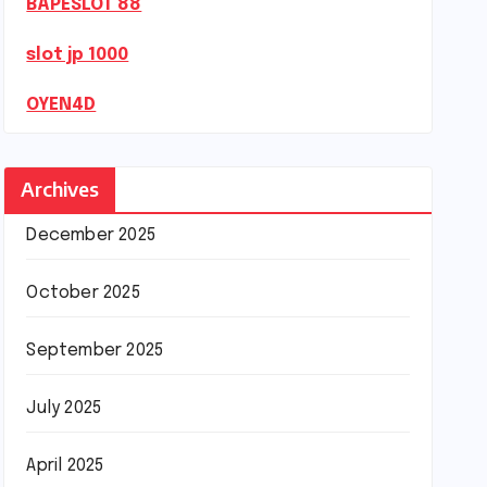
BAPESLOT 88
slot jp 1000
OYEN4D
Archives
December 2025
October 2025
September 2025
July 2025
April 2025