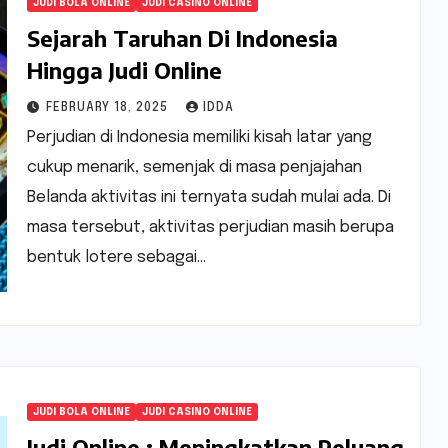
JUDI BOLA ONLINE
JUDI CASINO ONLINE
Sejarah Taruhan Di Indonesia
Hingga Judi Online
FEBRUARY 18, 2025
IDDA
Perjudian di Indonesia memiliki kisah latar yang
cukup menarik, semenjak di masa penjajahan
Belanda aktivitas ini ternyata sudah mulai ada. Di
masa tersebut, aktivitas perjudian masih berupa
bentuk lotere sebagai…
JUDI BOLA ONLINE
JUDI CASINO ONLINE
Judi Online : Meningkatkan Peluang