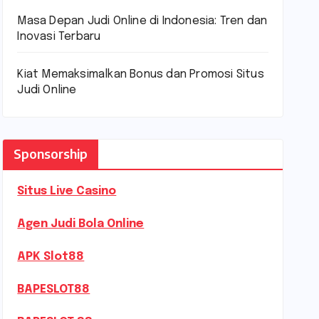
Masa Depan Judi Online di Indonesia: Tren dan
Inovasi Terbaru
Kiat Memaksimalkan Bonus dan Promosi Situs
Judi Online
Sponsorship
Situs Live Casino
Agen Judi Bola Online
APK Slot88
BAPESLOT88