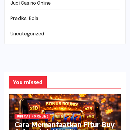
Judi Casino Online
Prediksi Bola
Uncategorized
You missed
JUDI CASINO ONLINE
Cara Memanfaatkan Fitur Buy