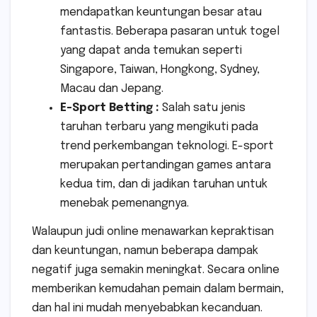
mendapatkan keuntungan besar atau
fantastis. Beberapa pasaran untuk togel
yang dapat anda temukan seperti
Singapore, Taiwan, Hongkong, Sydney,
Macau dan Jepang.
E-Sport Betting :
Salah satu jenis
taruhan terbaru yang mengikuti pada
trend perkembangan teknologi. E-sport
merupakan pertandingan games antara
kedua tim, dan di jadikan taruhan untuk
menebak pemenangnya.
Walaupun judi online menawarkan kepraktisan
dan keuntungan, namun beberapa dampak
negatif juga semakin meningkat. Secara online
memberikan kemudahan pemain dalam bermain,
dan hal ini mudah menyebabkan kecanduan.