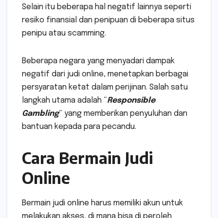
Selain itu beberapa hal negatif lainnya seperti
resiko finansial dan penipuan di beberapa situs
penipu atau scamming.
Beberapa negara yang menyadari dampak
negatif dari judi online, menetapkan berbagai
persyaratan ketat dalam perijinan. Salah satu
langkah utama adalah “
Responsible
Gambling
” yang memberikan penyuluhan dan
bantuan kepada para pecandu.
Cara Bermain Judi
Online
Bermain judi online harus memiliki akun untuk
melakukan akses, di mana bisa di peroleh