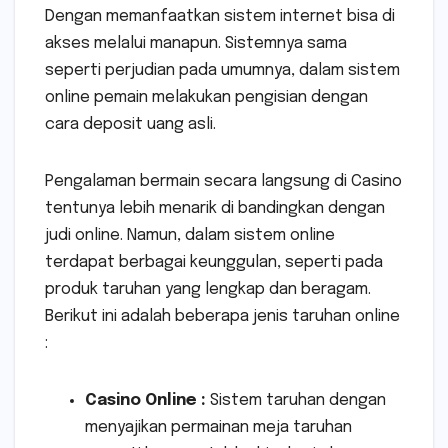
Dengan memanfaatkan sistem internet bisa di
akses melalui manapun. Sistemnya sama
seperti perjudian pada umumnya, dalam sistem
online pemain melakukan pengisian dengan
cara deposit uang asli.
Pengalaman bermain secara langsung di Casino
tentunya lebih menarik di bandingkan dengan
judi online. Namun, dalam sistem online
terdapat berbagai keunggulan, seperti pada
produk taruhan yang lengkap dan beragam.
Berikut ini adalah beberapa jenis taruhan online
:
Casino Online :
Sistem taruhan dengan
menyajikan permainan meja taruhan