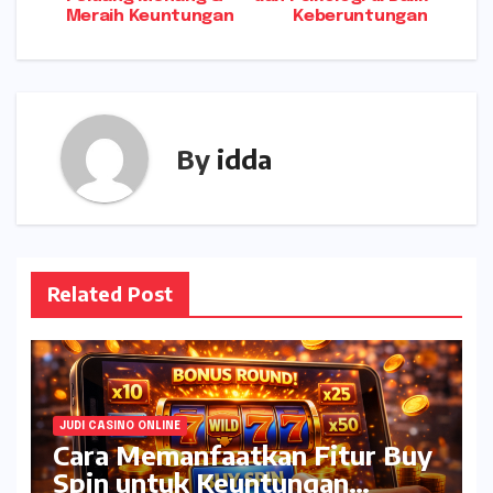
navigation
Meraih Keuntungan
Keberuntungan
By
idda
Related Post
JUDI CASINO ONLINE
Cara Memanfaatkan Fitur Buy
Spin untuk Keuntungan