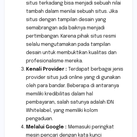
situs terkadang bisa menjadi sebuah nilai
tambah dalam menilai sebuah situs. Jika
situs dengan tampilan desain yang
semabrangan ada baiknya menjadi
pertimbangan. Karena pihak situs resmi
selalu mengutamakan pada tampilan
desain untuk membuktikan kualitas dan
profesionalisme mereka.
Kenali Provider :
Terdapat berbagai jenis
provider situs judi online yang di gunakan
oleh para bandar. Beberapa di antaranya
memiliki kredibilitas dalam hal
pembayaran, salah satunya adalah IDN
Whitelabel, yang memiliki kolom
pengaduan.
Melalui Google :
Memasuki peringkat
mesin pencari dengan kata kunci