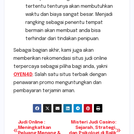
tertentu tentunya akan membutuhkan
waktu dan biaya sangat besar. Menjadi
rangking sebagai penentu tempat
bermain akan membuat anda bisa
terhindar dari tindakan penipuan.
Sebagai bagian akhir, kami juga akan
memberikan rekomendasi situs judi online
terpercaya sebagai piliha bagi anda, yakni
OYEN4D
. Salah satu situs terbaik dengan
penawaran promo menguntungkan dan
pembayaran terjamin aman.
Post
Judi Online :
Misteri Judi Casino:
Meningkatkan
Sejarah, Strategi,
Peluang Menang &
dan Psikologi di Balik