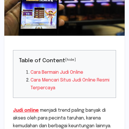
Table of Content
[
hide
]
Cara Bermain Judi Online
Cara Mencari Situs Judi Online Resmi
Terpercaya
Judi online
menjadi trend paling banyak di
akses oleh para pecinta taruhan, karena
kemudahan dan berbagai keuntungan lainnya.