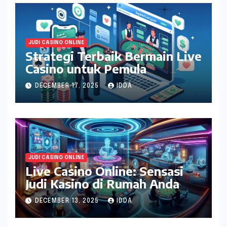
JUDI CASINO ONLINE
Strategi Terbaik Bermain Live
Casino untuk Pemula
DECEMBER 17, 2025
IDDA
JUDI CASINO ONLINE
Live Casino Online: Sensasi
Judi Kasino di Rumah Anda
DECEMBER 13, 2025
IDDA