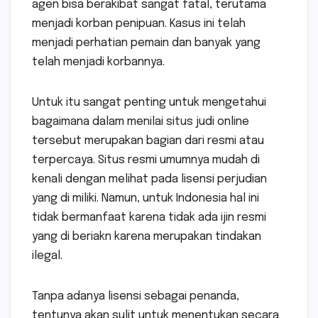
agen bisa berakibat sangat fatal, terutama
menjadi korban penipuan. Kasus ini telah
menjadi perhatian pemain dan banyak yang
telah menjadi korbannya.
Untuk itu sangat penting untuk mengetahui
bagaimana dalam menilai situs judi online
tersebut merupakan bagian dari resmi atau
terpercaya. Situs resmi umumnya mudah di
kenali dengan melihat pada lisensi perjudian
yang di miliki. Namun, untuk Indonesia hal ini
tidak bermanfaat karena tidak ada ijin resmi
yang di beriakn karena merupakan tindakan
ilegal.
Tanpa adanya lisensi sebagai penanda,
tentunya akan sulit untuk menentukan secara