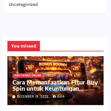
Uncategorized
You missed
JUDI CASINO ONLINE
Cara Memanfaatkan Fitur Buy
Spin untuk Keuntungan
Maksimal di Slot
DECEMBER 19, 2025
IDDA