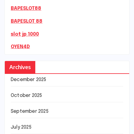
BAPESLOT88
BAPESLOT 88
slot jp 1000
OYEN4D
Archives
December 2025
October 2025
September 2025
July 2025