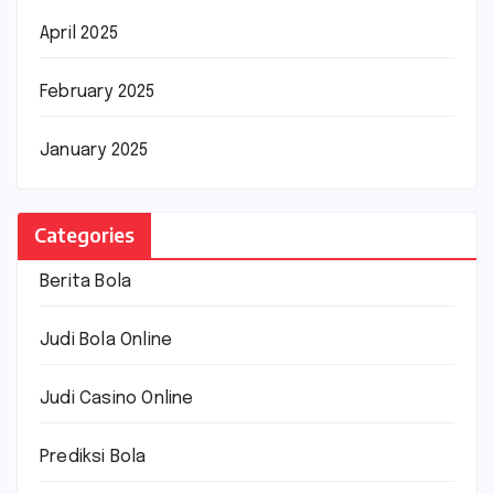
April 2025
February 2025
January 2025
Categories
Berita Bola
Judi Bola Online
Judi Casino Online
Prediksi Bola